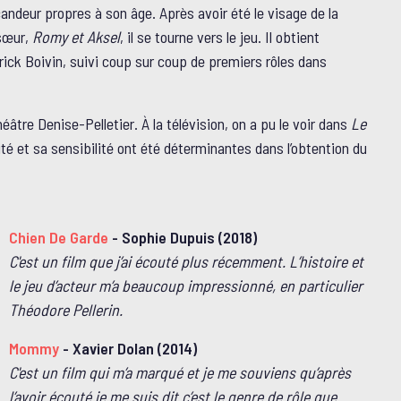
 candeur propres à son âge. Après avoir été le visage de la
 sœur,
Romy et Aksel
, il se tourne vers le jeu. Il obtient
ick Boivin, suivi coup sur coup de premiers rôles dans
éâtre Denise-Pelletier. À la télévision, on a pu le voir dans
Le
ité et sa sensibilité ont été déterminantes dans l’obtention du
Chien De Garde
- Sophie Dupuis (2018)
C'est un film que j’ai écouté plus récemment. L’histoire et
le jeu d’acteur m’a beaucoup impressionné, en particulier
Théodore Pellerin.
Mommy
- Xavier Dolan (2014)
C'est un film qui m’a marqué et je me souviens qu’après
l’avoir écouté je me suis dit c’est le genre de rôle que