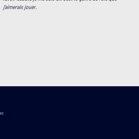
j’aimerais jouer.
bec