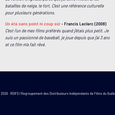
batailles de neige, le fort. C’est une référence culturelle
pour plusieurs générations.
Un été sans point ni coup sûr
- Francis Leclerc (2008)
C’est l'un de mes films préférés quand j’étais plus petit. Je
suis un passionné de baseball, je joue depuis que j’ai 3 ans
et ce film m’a fait rêvé.
2026 · RDIFQ | Regroupement des Distributeurs Indépendants de Films du Qué