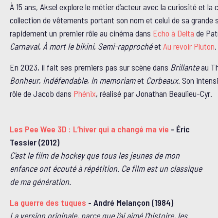
À 15 ans, Aksel explore le métier d’acteur avec la curiosité et la
collection de vêtements portant son nom et celui de sa grande
rapidement un premier rôle au cinéma dans
Echo à Delta
de Patr
Carnaval
,
À mort le bikini
,
Semi-rapproché
et
Au revoir Pluton
.
En 2023, il fait ses premiers pas sur scène dans
Brillante
au Th
Bonheur
,
Indéfendable
,
In memoriam
et
Corbeaux
. Son intens
rôle de Jacob dans
Phénix
, réalisé par Jonathan Beaulieu-Cyr.
Les Pee Wee 3D : L’hiver qui a changé ma vie
- Éric
Tessier (2012)
C'est le film de hockey que tous les jeunes de mon
enfance ont écouté à répétition. Ce film est un classique
de ma génération.
La guerre des tuques
- André Melançon (1984)
La version originale, parce que j’ai aimé l’histoire, les